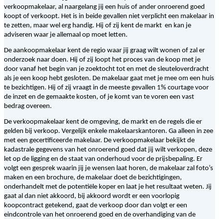
verkoopmakelaar, al naargelang jij een huis of ander onroerend goed
koopt of verkoopt. Het is in beide gevallen niet verplicht een makelaar in
te zetten, maar wel erg handig. Hij of zij kent de markt en kan je
adviseren waar je allemaal op moet letten.
De aankoopmakelaar kent de regio waar jij graag wilt wonen of zal er
onderzoek naar doen. Hij of zij loopt het proces van de koop met je
door vanaf het begin van je zoektocht tot en met de sleuteloverdracht
als je een koop hebt gesloten. De makelaar gaat met je mee om een huis
te bezichtigen. Hij of zij vraagt in de meeste gevallen 1% courtage voor
de inzet en de gemaakte kosten, of je komt van te voren een vast
bedrag overeen.
De verkoopmakelaar kent de omgeving, de markt en de regels die er
gelden bij verkoop. Vergelijk enkele makelaarskantoren. Ga alleen in zee
met een gecertificeerde makelaar. De verkoopmakelaar bekijkt de
kadastrale gegevens van het onroerend goed dat jij wilt verkopen, deze
let op de ligging en de staat van onderhoud voor de prijsbepaling. Er
volgt een gesprek waarin jij je wensen laat horen, de makelaar zal foto’s
maken en een brochure, de makelaar doet de bezichtigingen,
onderhandelt met de potentiële koper en laat je het resultaat weten. Jij
gaat al dan niet akkoord, bij akkoord wordt er een voorlopig
koopcontract getekend, gaat de verkoop door dan volgt er een
eindcontrole van het onroerend goed en de overhandiging van de