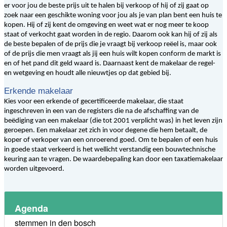
er voor jou de beste prijs uit te halen bij verkoop of hij of zij gaat op
zoek naar een geschikte woning voor jou als je van plan bent een huis te
kopen. Hij of zij kent de omgeving en weet wat er nog meer te koop
staat of verkocht gaat worden in de regio. Daarom ook kan hij of zij als
de beste bepalen of de prijs die je vraagt bij verkoop reëel is, maar ook
of de prijs die men vraagt als jij een huis wilt kopen conform de markt is
en of het pand dit geld waard is. Daarnaast kent de makelaar de regel-
en wetgeving en houdt alle nieuwtjes op dat gebied bij.
Erkende makelaar
Kies voor een erkende of gecertificeerde makelaar, die staat
ingeschreven in een van de registers die na de afschaffing van de
beëdiging van een makelaar (die tot 2001 verplicht was) in het leven zijn
geroepen. Een makelaar zet zich in voor degene die hem betaalt, de
koper of verkoper van een onroerend goed. Om te bepalen of een huis
in goede staat verkeerd is het wellicht verstandig een bouwtechnische
keuring aan te vragen. De waardebepaling kan door een taxatiemakelaar
worden uitgevoerd.
Agenda
stemmen in den bosch