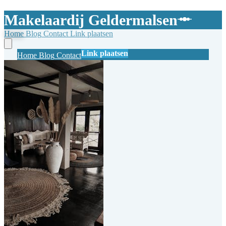
Makelaardij Geldermalsen
Home
Blog
Contact
Link plaatsen
Link plaatsen
Home
Blog
Contact